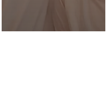
Côtes d'Armor
Crêperie
Nomad Crêperie