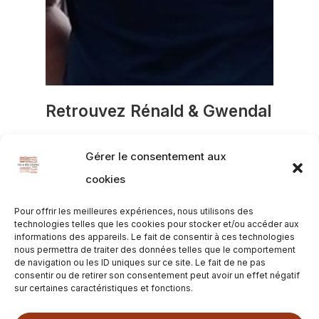
Retrouvez Rénald & Gwendal
Breizh Coquillages
Gérer le consentement aux
Rue Pointe du Bile
cookies
56760 Pénestin
Pour offrir les meilleures expériences, nous utilisons des
technologies telles que les cookies pour stocker et/ou accéder aux
Au téléphone
informations des appareils. Le fait de consentir à ces technologies
nous permettra de traiter des données telles que le comportement
Sur internet
de navigation ou les ID uniques sur ce site. Le fait de ne pas
consentir ou de retirer son consentement peut avoir un effet négatif
Par mail
sur certaines caractéristiques et fonctions.
Instagram : breizhcoquillages56