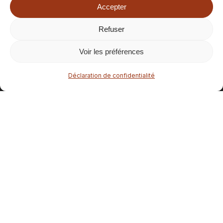
Accepter
Refuser
Sous-total :
0.00
€
Voir les préférences
Voir le panier
Commander
Déclaration de confidentialité
facebook
instagram
email
Contact : contact[at]route-des-pepites.fr
Site créé avec 💙 par
Studio Salé
Mentions légales
© 2026 Route des pépites.