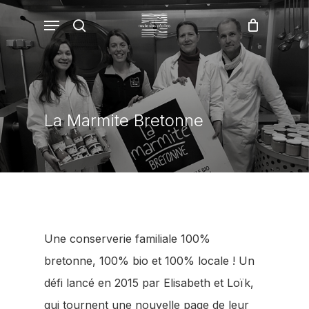
Skip
Menu
recherche
Fermer
to
Panier
le
panier
main
content
La Marmite Bretonne
Une conserverie familiale 100%
bretonne, 100% bio et 100% locale ! Un
défi lancé en 2015 par Elisabeth et Loïk,
qui tournent une nouvelle page de leur