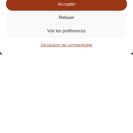
Instagram : larecreationbretagne
Accepter
Refuser
Sous-total :
0.00
€
Voir les préférences
Voir le panier
Commander
Déclaration de confidentialité
facebook
instagram
email
Contact : contact[at]route-des-pepites.fr
Site créé avec 💙 par
Studio Salé
Mentions légales
© 2026 Route des pépites.