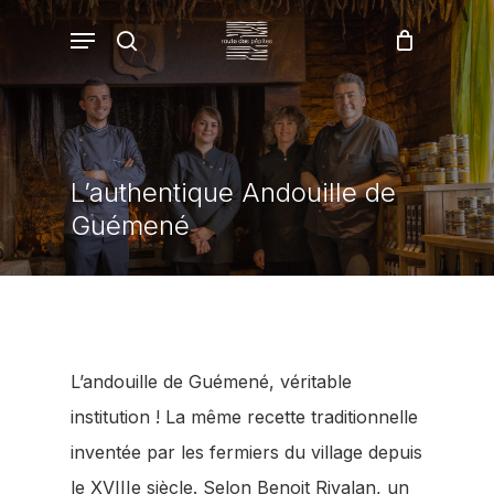
Skip
Menu
recherche
Fermer
to
Panier
le
panier
main
content
L’authentique Andouille de
Guémené
L’andouille de Guémené, véritable
institution ! La même recette traditionnelle
inventée par les fermiers du village depuis
le XVIIIe siècle. Selon Benoit Rivalan, un