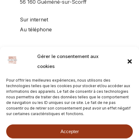
56 160 Guéméné-sur-Scorff
Sur internet
Au téléphone
Gérer le consentement aux
cookies
Pour offrir les meilleures expériences, nous utilisons des
technologies telles que les cookies pour stocker et/ou accéder aux
informations des appareils. Le fait de consentir à ces technologies
nous permettra de traiter des données telles que le comportement
de navigation ou les ID uniques sur ce site. Le fait de ne pas
facebook
instagram
email
consentir ou de retirer son consentement peut avoir un effet négatif
sur certaines caractéristiques et fonctions.
Accepter
Contact : contact[at]route-des-pepites.fr