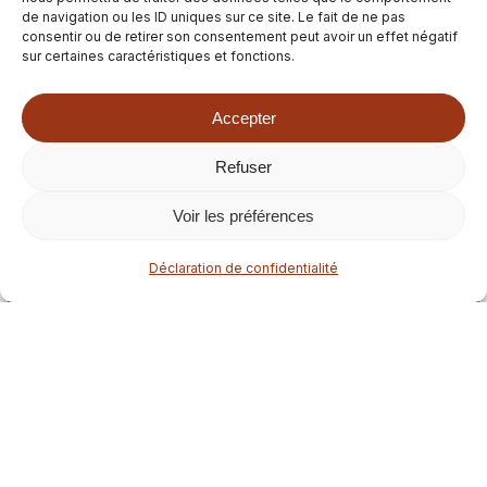
de navigation ou les ID uniques sur ce site. Le fait de ne pas
consentir ou de retirer son consentement peut avoir un effet négatif
sur certaines caractéristiques et fonctions.
Accepter
Refuser
Sous-total :
0.00
€
Voir les préférences
Voir le panier
Commander
Déclaration de confidentialité
Cidre
Finistère
Cidrerie de Menez-Brug